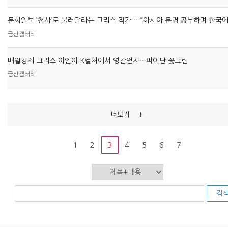
문화일보 ‘천사’로 불러달라는 그리스 작가… “아시아 문명 공부하며 한국에
금산갤러리
매일경제 그리스 여인이 K컬처에서 영감얻자…피어난 꽃그림
금산갤러리
+
더보기
1
2
3
4
5
6
7
검