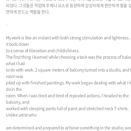
되었다. 그것들은 작업에 주제나 요소로 등장하며 감상자에게 편안하게 말을 걸
연하게 만드는 역할을 한다.
-
My work is like an instant with both strong stimulation and lightness.
it boils down
to a sense of liberation and childishness.
The first thing I learned while choosing a task was the process of bal
what I had
to do with work. 2 square meters of balcony turned into a studio, and 
room was
piled up with finished paintings. My work began dealing with what I 
do in the
room. When I was tired and tired of repeated actions, I headed to the
balcony, and
worked with sleeping pants full of paint and stretched neck T-shirts.
Unlike artist who
are determined and prepared to achieve something in the studio, wo